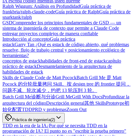
IA escriba código mientras usted duerme
Ralph Wiggum: Análisis en Profundidad
Guía práctica de
frankbria/ralph-claude-code
Guía práctica de Ralph
Guía práctica de
snarktank/ralph
GSD
Comprender los principios fundamentales de GSD — un
sistema de ingeniería de contexto que permite a Claude Code
entregar proyectos complejos de manera confiable
Introducción al concepto
Guía práctica
gstack
Garry Tan ¿Qué es gstack de código abierto, qué problemas
resuelve, flujo de trabajo central y posicionamiento ecológico de
herramientas?
conceptos de gstack
habilidades de front-end de gstack
capítulo
práctico de gstack
Desmantelamiento de la arquitectura de
habilidades de gstack
Skills de Claude Code de Matt Pocock
Batch Grill Me 是 Matt
Pocock 的分轮批量拷问 Skill。按 design tree 的 frontier 提问，
问题不减、轮次减少，约把 13 轮压到 3 轮。
Batch Grill Me
诊断与分诊
Grill Me
Grill With Docs
Profundizar la
arquitectura del código
Descripción general
其他 Skills
Prototype
初
始化配置
TDD
PRD y problemas
Zoom Out
Práctica de ingeniería
(
2
)
TDD en la era de la IA
¿Por qué se necesita TDD en la
programación de IA? El punto no es "escribir la prueba primero"