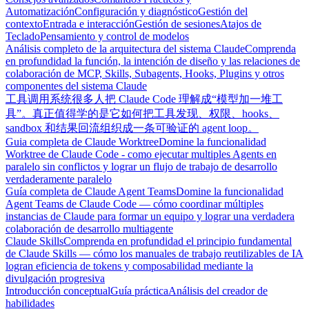
Automatización
Configuración y diagnóstico
Gestión del
contexto
Entrada e interacción
Gestión de sesiones
Atajos de
Teclado
Pensamiento y control de modelos
Análisis completo de la arquitectura del sistema Claude
Comprenda
en profundidad la función, la intención de diseño y las relaciones de
colaboración de MCP, Skills, Subagents, Hooks, Plugins y otros
componentes del sistema Claude
工具调用系统
很多人把 Claude Code 理解成“模型加一堆工
具”。真正值得学的是它如何把工具发现、权限、hooks、
sandbox 和结果回流组织成一条可验证的 agent loop。
Guia completa de Claude Worktree
Domine la funcionalidad
Worktree de Claude Code - como ejecutar multiples Agents en
paralelo sin conflictos y lograr un flujo de trabajo de desarrollo
verdaderamente paralelo
Guía completa de Claude Agent Teams
Domine la funcionalidad
Agent Teams de Claude Code — cómo coordinar múltiples
instancias de Claude para formar un equipo y lograr una verdadera
colaboración de desarrollo multiagente
Claude Skills
Comprenda en profundidad el principio fundamental
de Claude Skills — cómo los manuales de trabajo reutilizables de IA
logran eficiencia de tokens y composabilidad mediante la
divulgación progresiva
Introducción conceptual
Guía práctica
Análisis del creador de
habilidades