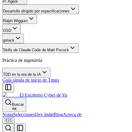
Pi Agent
Desarrollo dirigido por especificaciones
Ralph Wiggum
GSD
gstack
Skills de Claude Code de Matt Pocock
Práctica de ingeniería
TDD en la era de la IA
Guía rápida de inicio de Tmux
El Escritorio Cyber de Yu
Buscar
⌘
K
Notas
Selecciones
Dev Indie
Blog
Acerca de
🇪🇸