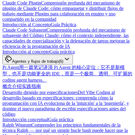
Claude Code Plugin
Comprensión profunda del mecanismo de
plugins de Claude Code: cómo empaquetar y distribuir flujos de
trabajo mediante Plugins para colaboración en equipo y uso
compartido en la comunidad
Introducción al Concepto
Guía Práctica
Claude Code Subagent
Comprensión profunda del mecanismo de
subagente del Código Claude: cómo el contexto independiente, las
capacidades de especialización y la delegación de tareas mejoran la
eficiencia de la programación de IA
Introducción al concepto
Guía práctica
Agentes y flujos de trabajo
(
6
)
Pi Agent
用一篇笔记讲清 Pi Agent 的核心定位：它不是新模
型，也不是功能更全的 IDE，而是一个极简、透明、可扩展的
coding agent harness。
概念介绍
实践指南
Desarrollo dirigido por especificaciones
Del Vibe Coding al
desarrollo basado en especificaciones: comprenda cómo la
programación con IA evoluciona de la 'intuición' a la 'ingeniería', y
domine el nuevo paradigma de escribir especificaciones antes del
código
Introducción conceptual
Guía práctica
Ralph Wiggum
Comprender los principios fundamentales de la
técnica Ralph — por qué un simple bucle bash puede hacer que la