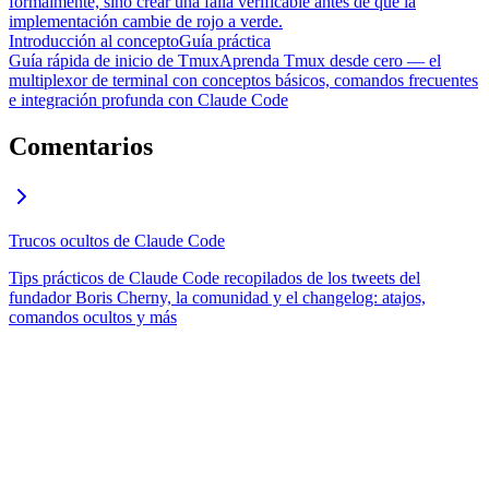
formalmente, sino crear una falla verificable antes de que la
implementación cambie de rojo a verde.
Introducción al concepto
Guía práctica
Guía rápida de inicio de Tmux
Aprenda Tmux desde cero — el
multiplexor de terminal con conceptos básicos, comandos frecuentes
e integración profunda con Claude Code
Comentarios
Trucos ocultos de Claude Code
Tips prácticos de Claude Code recopilados de los tweets del
fundador Boris Cherny, la comunidad y el changelog: atajos,
comandos ocultos y más