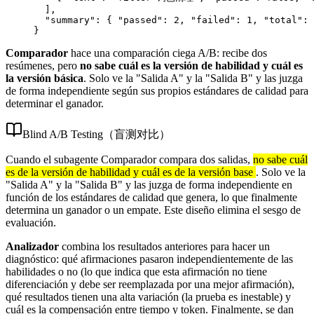
  ],
  "summary"
: { 
"passed"
: 
2
, 
"failed"
: 
1
, 
"total"
: 
}
Comparador
hace una comparación ciega A/B: recibe dos
resúmenes, pero
no sabe cuál es la versión de habilidad y cuál es
la versión básica
. Solo ve la "Salida A" y la "Salida B" y las juzga
de forma independiente según sus propios estándares de calidad para
determinar el ganador.
Blind A/B Testing（盲测对比）
Cuando el subagente Comparador compara dos salidas,
no sabe cuál
es de la versión de habilidad y cuál es de la versión base
. Solo ve la
"Salida A" y la "Salida B" y las juzga de forma independiente en
función de los estándares de calidad que genera, lo que finalmente
determina un ganador o un empate. Este diseño elimina el sesgo de
evaluación.
Analizador
combina los resultados anteriores para hacer un
diagnóstico: qué afirmaciones pasaron independientemente de las
habilidades o no (lo que indica que esta afirmación no tiene
diferenciación y debe ser reemplazada por una mejor afirmación),
qué resultados tienen una alta variación (la prueba es inestable) y
cuál es la compensación entre tiempo y token. Finalmente, se dan