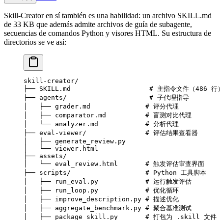
Skill-Creator en sí también es una habilidad: un archivo SKILL.md
de 33 KB que además admite archivos de guía de subagente,
secuencias de comandos Python y visores HTML. Su estructura de
directorios se ve así:
skill-creator/
├── SKILL.md                    # 主指令文件（486 行
├── agents/                     # 子代理指导
│   ├── grader.md              # 评分代理
│   ├── comparator.md          # 盲测对比代理
│   └── analyzer.md            # 分析代理
├── eval-viewer/               # 评估结果查看器
│   ├── generate_review.py
│   └── viewer.html
├── assets/
│   └── eval_review.html       # 触发评估审查界面
├── scripts/                   # Python 工具脚本
│   ├── run_eval.py            # 运行触发评估
│   ├── run_loop.py            # 优化循环
│   ├── improve_description.py # 描述优化
│   ├── aggregate_benchmark.py # 聚合基准测试
│   ├── package_skill.py       # 打包为 .skill 文件