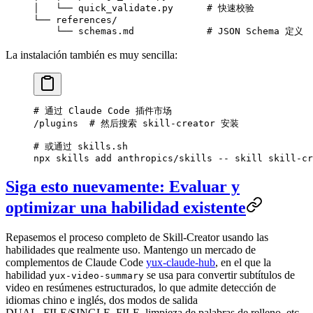
│   └── quick_validate.py      # 快速校验
└── references/
    └── schemas.md             # JSON Schema 定义
La instalación también es muy sencilla:
# 通过 Claude Code 插件市场
/plugins
  # 然后搜索 skill-creator 安装
# 或通过 skills.sh
npx
 skills
 add
 anthropics/skills
 --
 skill
 skill-cr
Siga esto nuevamente: Evaluar y
optimizar una habilidad existente
Repasemos el proceso completo de Skill-Creator usando las
habilidades que realmente uso. Mantengo un mercado de
complementos de Claude Code
yux-claude-hub
, en el que la
habilidad
se usa para convertir subtítulos de
yux-video-summary
video en resúmenes estructurados, lo que admite detección de
idiomas chino e inglés, dos modos de salida
DUAL_FILE/SINGLE_FILE, limpieza de palabras de relleno, etc.