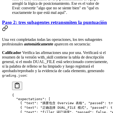
arregló la lógica de posicionamiento. Ese es el valor de
Eval: convertir "algo que no se siente bien" en "qué es
exactamente lo que está mal aquí".
Paso 2: tres subagentes retransmiten la puntuación
Una vez completadas todas las operaciones, los tres subagentes
profesionales
automáticamente
aparecen en secuencia:
Calificador
Verifica las afirmaciones una por una. Verificará si el
resumen de la versión with_skill contiene la tabla de descripción
general, si el modo DUAL_FILE está seleccionado correctamente,
si la palabra de relleno se ha limpiado y luego registrará el
aprobado/reprobado y la evidencia de cada elemento, generando
:
grading.json
{
  "expectations"
: [
    { 
"text"
: 
"摘要包含 Overview 表格"
, 
"passed"
: 
tr
    { 
"text"
: 
"正确选择 DUAL_FILE 模式"
, 
"passed"
: 
t
    { 
"text"
: 
"filler 词已清理"
, 
"passed"
: 
false
, 
"