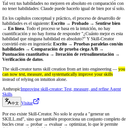
Tal vez tus habilidades no mejoren en absoluto en comparación con
no tener habilidades: Claude puede hacerlo igual de bien por sí solo.
En los capítulos conceptual y práctico, el proceso de desarrollo de
habilidades es el siguiente:
Escrito → Probado → Sentirse bien
→ En línea
. Todo el proceso se basa en la intuición, no hay
cuantificación y no hay forma de responder "¿Cuánto mejor es esta
habilidad que ninguna habilidad en absoluto?" Y Skill-Creator
convirtió esto en ingeniería:
Escrito → Pruebas paralelas con/sin
habilidades → Comparación de prueba ciega A/B →
Puntuación cuantitativa → Iteración de retroalimentación →
Verificación de datos
.
The skill-creator turns skill creation from art into engineering —
you
can now test, measure, and systematically improve your skills
instead of relying on intuition alone.
Anthropic
Improving skill-creator: Test, measure, and refine Agent
Skills
Visitar
中文
Por eso existe Skill-Creator. No solo le ayuda a "generar un
SKILL.md", sino que también proporciona un conjunto completo de
bucles crear → probar → evaluar → optimizar, lo que le permite