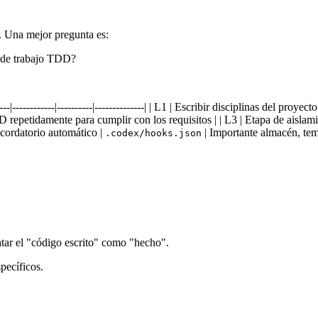
 Una mejor pregunta es:
 de trabajo TDD?
----------|----------|--------------| | L1 | Escribir disciplinas del proyecto
 repetidamente para cumplir con los requisitos | | L3 | Etapa de aislam
ecordatorio automático |
| Importante almacén, tem
.codex/hooks.json
atar el "código escrito" como "hecho".
pecíficos.