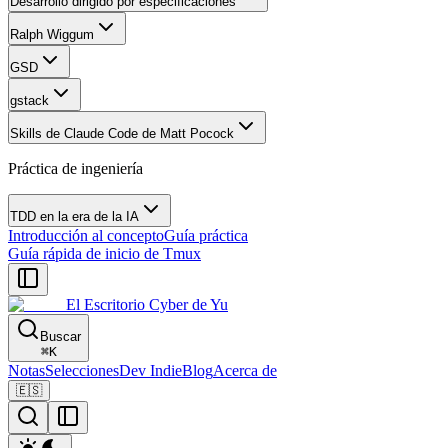
Desarrollo dirigido por especificaciones
Ralph Wiggum
GSD
gstack
Skills de Claude Code de Matt Pocock
Práctica de ingeniería
TDD en la era de la IA
Introducción al concepto
Guía práctica
Guía rápida de inicio de Tmux
El Escritorio Cyber de Yu
Buscar
⌘
K
Notas
Selecciones
Dev Indie
Blog
Acerca de
🇪🇸