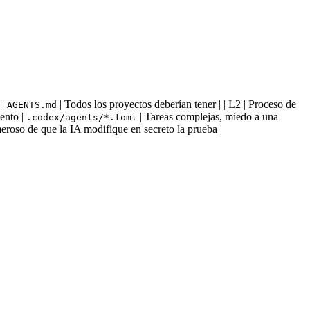
 |
| Todos los proyectos deberían tener | | L2 | Proceso de
AGENTS.md
iento |
| Tareas complejas, miedo a una
.codex/agents/*.toml
eroso de que la IA modifique en secreto la prueba |