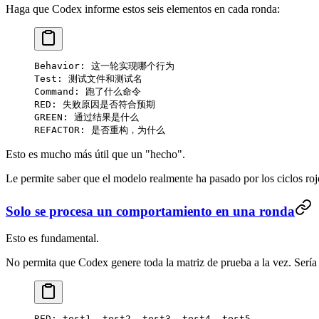
Haga que Codex informe estos seis elementos en cada ronda:
Behavior: 这一轮实现哪个行为
Test: 测试文件和测试名
Command: 跑了什么命令
RED: 失败原因是否符合预期
GREEN: 通过结果是什么
REFACTOR: 是否重构，为什么
Esto es mucho más útil que un "hecho".
Le permite saber que el modelo realmente ha pasado por los ciclos roj
Solo se procesa un comportamiento en una ronda
Esto es fundamental.
No permita que Codex genere toda la matriz de prueba a la vez. Sería
RED: test1, test2, test3, test4, test5