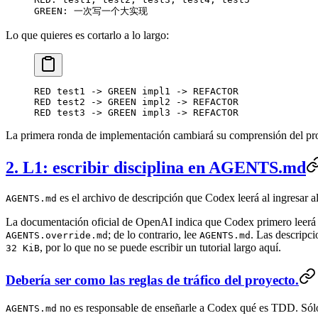
GREEN: 一次写一个大实现
Lo que quieres es cortarlo a lo largo:
RED test1 -> GREEN impl1 -> REFACTOR
RED test2 -> GREEN impl2 -> REFACTOR
RED test3 -> GREEN impl3 -> REFACTOR
La primera ronda de implementación cambiará su comprensión del prob
2. L1: escribir disciplina en AGENTS.md
es el archivo de descripción que Codex leerá al ingresar a
AGENTS.md
La documentación oficial de OpenAI indica que Codex primero leerá la d
; de lo contrario, lee
. Las descripci
AGENTS.override.md
AGENTS.md
, por lo que no se puede escribir un tutorial largo aquí.
32 KiB
Debería ser como las reglas de tráfico del proyecto.
no es responsable de enseñarle a Codex qué es TDD. Sólo 
AGENTS.md