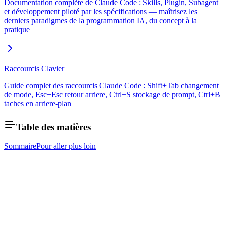
Documentation complète de Claude Code : Skills, Plugin, Subagent
et développement piloté par les spécifications — maîtrisez les
derniers paradigmes de la programmation IA, du concept à la
pratique
Raccourcis Clavier
Guide complet des raccourcis Claude Code : Shift+Tab changement
de mode, Esc+Esc retour arriere, Ctrl+S stockage de prompt, Ctrl+B
taches en arriere-plan
Table des matières
Sommaire
Pour aller plus loin