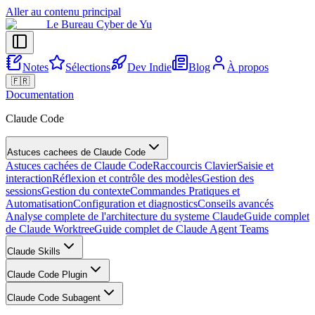
Aller au contenu principal
Le Bureau Cyber de Yu
Notes
Sélections
Dev Indie
Blog
À propos
🇫🇷
Documentation
Claude Code
Astuces cachees de Claude Code
Astuces cachées de Claude Code
Raccourcis Clavier
Saisie et
interaction
Réflexion et contrôle des modèles
Gestion des
sessions
Gestion du contexte
Commandes Pratiques et
Automatisation
Configuration et diagnostics
Conseils avancés
Analyse complete de l'architecture du systeme Claude
Guide complet
de Claude Worktree
Guide complet de Claude Agent Teams
Claude Skills
Claude Code Plugin
Claude Code Subagent