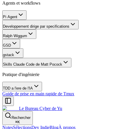
Agents et workflows
Pi Agent
Developpement dirige par specifications
Ralph Wiggum
GSD
gstack
Skills Claude Code de Matt Pocock
Pratique d'ingénierie
TDD a l'ere de l'IA
Guide de prise en main rapide de Tmux
Le Bureau Cyber de Yu
Rechercher
⌘
K
Notes
Sélections
Dev Indie
Blog
À propos