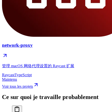
network-proxy
管理 macOS 网络代理设置的 Raycast 扩展
Raycast
TypeScript
Maintenu
Voir tous les projets
Ce sur quoi je travaille probablement