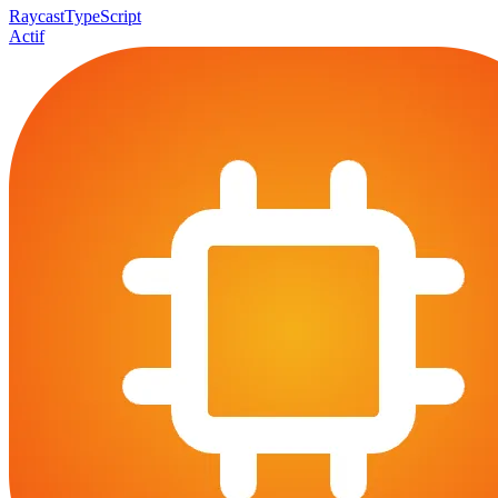
Raycast
TypeScript
Actif