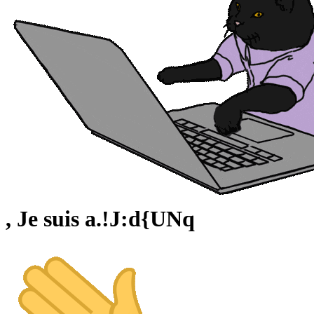
,
Je suis
a
.
!
J
:
d
{
U
N
q