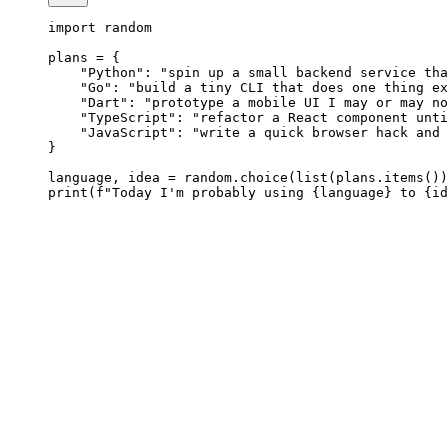
import
 random
plans 
=
 {
    "Python"
: 
"spin up a small backend service tha
    "Go"
: 
"build a tiny CLI that does one thing ex
    "Dart"
: 
"prototype a mobile UI I may or may no
    "TypeScript"
: 
"refactor a React component unti
    "JavaScript"
: 
"write a quick browser hack and 
}
language, idea 
=
 random.choice(
list
(plans.items())
print
(
f
"Today I'm probably using 
{
language
}
 to 
{
id