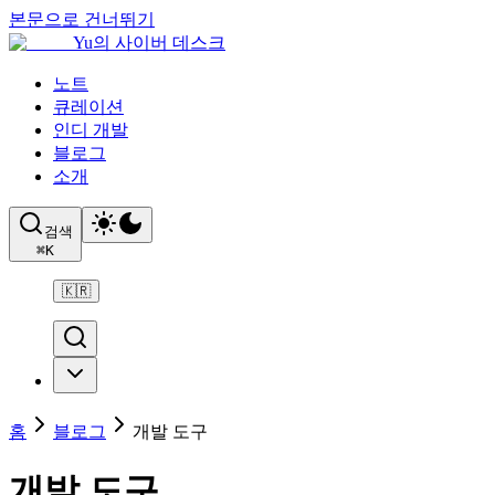
본문으로 건너뛰기
Yu의 사이버 데스크
노트
큐레이션
인디 개발
블로그
소개
검색
⌘
K
🇰🇷
홈
블로그
개발 도구
개발 도구