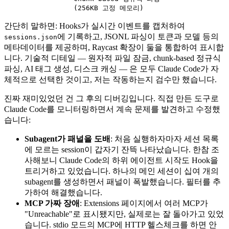
            (256KB 고정 메모리)
간단히 말하면: Hooks가 실시간 이벤트를 캡처하여
에 기록하고, JSONL 파싱이 토큰과 모델 등의
sessions.json
메타데이터를 제공하며, Raycast 확장이 둘을 통합하여 표시합
니다. 기술적 디테일 — 원자적 파일 잠금, chunk-based 정규식
파싱, AI 태그 생성, 디스크 캐싱 — 은 모두 Claude Code가 자
체적으로 선택한 것이고, 저는 작동하는지 검수만 했습니다.
진짜 재미있었던 건 그 후의 디버깅입니다. 직접 만든 도구로
Claude Code를 모니터링하면서 계속 문제를 발견하고 수정했
습니다:
Subagent가 패널을 도배
: 처음 실행하자마자 세션 목록
에 모르는 session이 갑자기 잔뜩 나타났습니다. 한참 조
사해보니 Claude Code의 하위 에이전트 시작도 Hook을
트리거하고 있었습니다. 하나의 메인 세션이 십여 개의
subagent를 생성하면서 패널이 폭발했습니다. 필터를 추
가하여 해결했습니다.
MCP 가짜 장애
: Extensions 페이지에서 여러 MCP가
"Unreachable"로 표시됐지만, 실제로는 잘 돌아가고 있었
습니다. stdio 모드의 MCP에 HTTP 헬스체크를 하면 안