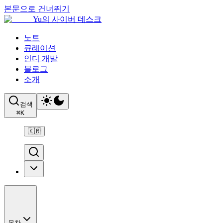
본문으로 건너뛰기
Yu의 사이버 데스크
노트
큐레이션
인디 개발
블로그
소개
검색
⌘
K
🇰🇷
목차