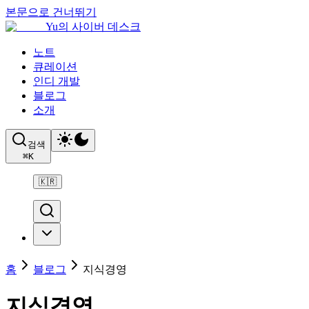
본문으로 건너뛰기
Yu의 사이버 데스크
노트
큐레이션
인디 개발
블로그
소개
검색
⌘
K
🇰🇷
홈
블로그
지식경영
지식경영