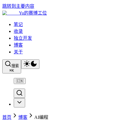
跳转到主要内容
Yu的赛博工位
笔记
收录
独立开发
博客
关于
搜索
⌘
K
🇨🇳
首页
博客
AI编程