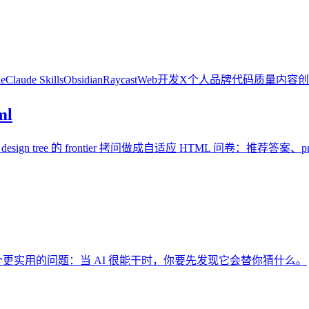
de
Claude Skills
Obsidian
Raycast
Web开发
X
个人品牌
代码质量
内容创
ml
n tree 的 frontier 拷问做成自适应 HTML 问卷：推荐答案、prev
技巧，而是一个更实用的问题：当 AI 很能干时，你要先发现它会替你猜什么。