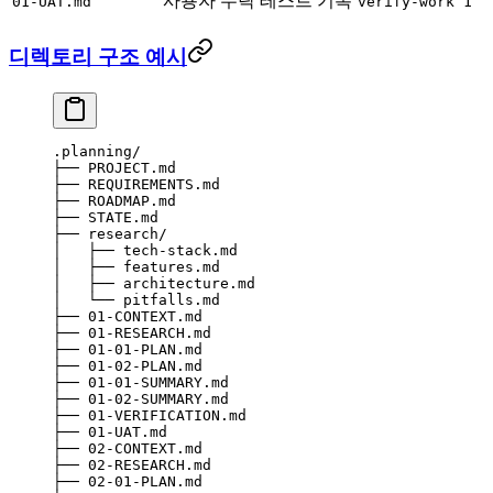
사용자 수락 테스트 기록
01-UAT.md
verify-work 1
디렉토리 구조 예시
.planning/
├── PROJECT.md
├── REQUIREMENTS.md
├── ROADMAP.md
├── STATE.md
├── research/
│   ├── tech-stack.md
│   ├── features.md
│   ├── architecture.md
│   └── pitfalls.md
├── 01-CONTEXT.md
├── 01-RESEARCH.md
├── 01-01-PLAN.md
├── 01-02-PLAN.md
├── 01-01-SUMMARY.md
├── 01-02-SUMMARY.md
├── 01-VERIFICATION.md
├── 01-UAT.md
├── 02-CONTEXT.md
├── 02-RESEARCH.md
├── 02-01-PLAN.md