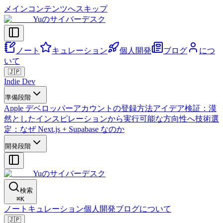
メインコンテンツへスキップ
Yuのサイバーデスク
ノート
キュレーション
個人開発
ブログ
につ
いて
🇯🇵
Indie Dev
準備段階
Apple デベロッパーアカウントの登録方法
アイデア検証：漠
然としたインスピレーションから実行可能な方向性へ
技術選
定：なぜ Next.js + Supabase なのか
開発段階
Yuのサイバーデスク
検索
⌘
K
ノート
キュレーション
個人開発
ブログ
について
🇯🇵