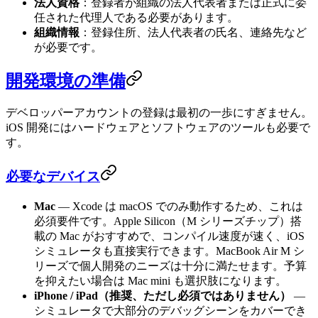
法人資格
：登録者が組織の法人代表者または正式に委
任された代理人である必要があります。
組織情報
：登録住所、法人代表者の氏名、連絡先など
が必要です。
開発環境の準備
デベロッパーアカウントの登録は最初の一歩にすぎません。
iOS 開発にはハードウェアとソフトウェアのツールも必要で
す。
必要なデバイス
Mac
— Xcode は macOS でのみ動作するため、これは
必須要件です。Apple Silicon（M シリーズチップ）搭
載の Mac がおすすめで、コンパイル速度が速く、iOS
シミュレータも直接実行できます。MacBook Air M シ
リーズで個人開発のニーズは十分に満たせます。予算
を抑えたい場合は Mac mini も選択肢になります。
iPhone / iPad（推奨、ただし必須ではありません）
—
シミュレータで大部分のデバッグシーンをカバーでき