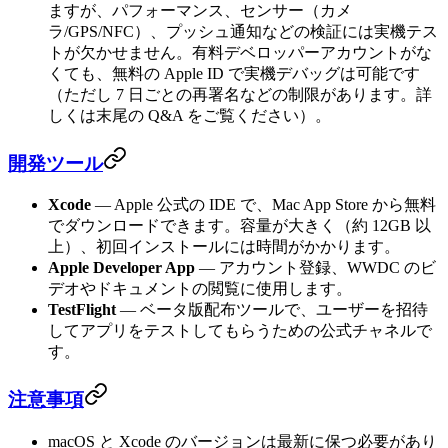
ますが、パフォーマンス、センサー（カメ
ラ/GPS/NFC）、プッシュ通知などの検証には実機テス
トが欠かせません。有料デベロッパーアカウントがな
くても、無料の Apple ID で実機デバッグは可能です
（ただし 7 日ごとの再署名などの制限があります。詳
しくは末尾の Q&A をご覧ください）。
開発ツール
Xcode
— Apple 公式の IDE で、Mac App Store から無料
でダウンロードできます。容量が大きく（約 12GB 以
上）、初回インストールには時間がかかります。
Apple Developer App
— アカウント登録、WWDC のビ
デオやドキュメントの閲覧に使用します。
TestFlight
— ベータ版配布ツールで、ユーザーを招待
してアプリをテストしてもらうための公式チャネルで
す。
注意事項
macOS と Xcode のバージョンは最新に保つ必要があり