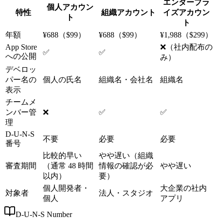
エンタープラ
個人アカウン
特性
組織アカウント
イズアカウン
ト
ト
年額
¥688（$99）
¥688（$99）
¥1,988（$299）
App Store
❌（社内配布の
✅
✅
への公開
み）
デベロッ
パー名の
個人の氏名
組織名・会社名
組織名
表示
チームメ
ンバー管
❌
✅
✅
理
D-U-N-S
不要
必要
必要
番号
比較的早い
やや遅い（組織
審査期間
（通常 48 時間
情報の確認が必
やや遅い
以内）
要）
個人開発者・
大企業の社内
対象者
法人・スタジオ
個人
アプリ
D-U-N-S Number