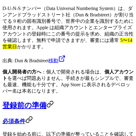
D-U-N-S ナンバー（Data Universal Numbering System）は、ダ
ンアンドブラッドストリート社（Dun & Bradstreet）が割り当
てる 9 桁の固有識別番号で、世界中の企業を識別するために
使用されます。Apple は組織アカウントとエンタープライズ
アカウントの登録時にこの番号の提示を求め、組織の正当性
を確認します。無料で申請できますが、審査には通常
5〜14
営業日
かかります。
出典: Dun & Bradstreet
移動
個人開発者の方へ
：個人で開発される場合は、
個人アカウン
ト
を選べば問題ありません。手続きが最もシンプルで、審査
も最速、機能も十分です。App Store に表示されるデベロッ
パー名は本名になります。
登録前の準備
必須条件
登録を始める前に、以下の準備が整っていることを確認して