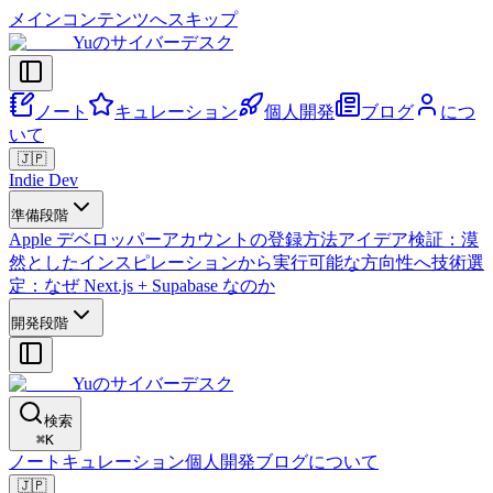
メインコンテンツへスキップ
Yuのサイバーデスク
ノート
キュレーション
個人開発
ブログ
につ
いて
🇯🇵
Indie Dev
準備段階
Apple デベロッパーアカウントの登録方法
アイデア検証：漠
然としたインスピレーションから実行可能な方向性へ
技術選
定：なぜ Next.js + Supabase なのか
開発段階
Yuのサイバーデスク
検索
⌘
K
ノート
キュレーション
個人開発
ブログ
について
🇯🇵