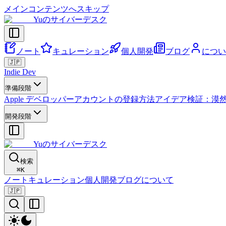
メインコンテンツへスキップ
Yuのサイバーデスク
ノート
キュレーション
個人開発
ブログ
につい
🇯🇵
Indie Dev
準備段階
Apple デベロッパーアカウントの登録方法
アイデア検証：漠
開発段階
Yuのサイバーデスク
検索
⌘
K
ノート
キュレーション
個人開発
ブログ
について
🇯🇵