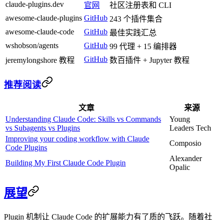
claude-plugins.dev
官网
社区注册表和 CLI
awesome-claude-plugins
GitHub
243 个插件集合
awesome-claude-code
GitHub
最佳实践汇总
wshobson/agents
GitHub
99 代理 + 15 编排器
GitHub
jeremylongshore 教程
数百插件 + Jupyter 教程
推荐阅读
文章
来源
Understanding Claude Code: Skills vs Commands
Young
vs Subagents vs Plugins
Leaders Tech
Improving your coding workflow with Claude
Composio
Code Plugins
Alexander
Building My First Claude Code Plugin
Opalic
展望
Plugin 机制让 Claude Code 的扩展能力有了质的飞跃。随着社