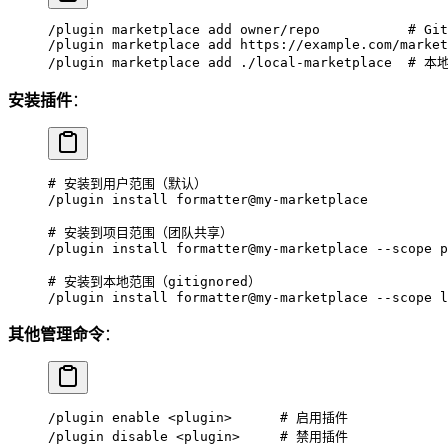
/plugin
 marketplace
 add
 owner/repo
           # Git
/plugin
 marketplace
 add
 https://example.com/market
/plugin
 marketplace
 add
 ./local-marketplace
  # 本
安装插件
：
# 安装到用户范围（默认）
/plugin
 install
 formatter@my-marketplace
# 安装到项目范围（团队共享）
/plugin
 install
 formatter@my-marketplace
 --scope
 p
# 安装到本地范围（gitignored）
/plugin
 install
 formatter@my-marketplace
 --scope
 l
其他管理命令
：
/plugin
 enable
 <
plugi
n
>
      # 启用插件
/plugin
 disable
 <
plugi
n
>
     # 禁用插件