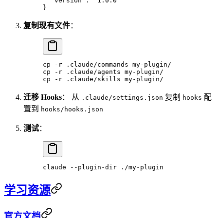
  "version"
: 
"1.0.0"
}
复制现有文件
：
cp
 -r
 .claude/commands
 my-plugin/
cp
 -r
 .claude/agents
 my-plugin/
cp
 -r
 .claude/skills
 my-plugin/
迁移 Hooks
： 从
复制
配
.claude/settings.json
hooks
置到
hooks/hooks.json
测试
：
claude
 --plugin-dir
 ./my-plugin
学习资源
官方文档