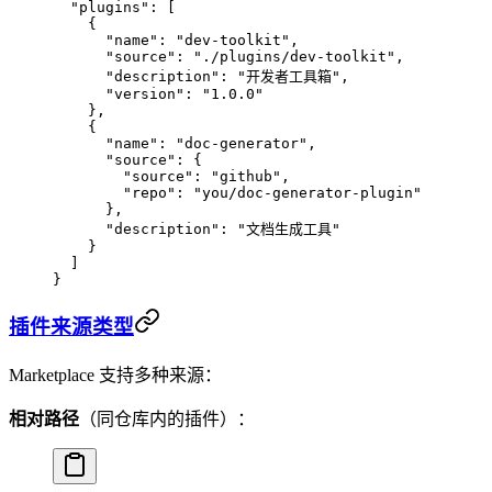
  "plugins"
: [
    {
      "name"
: 
"dev-toolkit"
,
      "source"
: 
"./plugins/dev-toolkit"
,
      "description"
: 
"开发者工具箱"
,
      "version"
: 
"1.0.0"
    },
    {
      "name"
: 
"doc-generator"
,
      "source"
: {
        "source"
: 
"github"
,
        "repo"
: 
"you/doc-generator-plugin"
      },
      "description"
: 
"文档生成工具"
    }
  ]
}
插件来源类型
Marketplace 支持多种来源：
相对路径
（同仓库内的插件）：