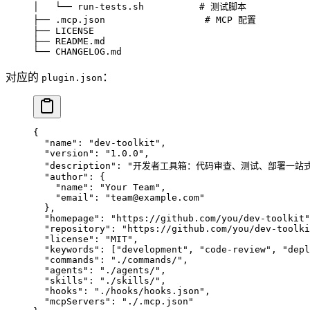
│   └── run-tests.sh          # 测试脚本
├── .mcp.json                  # MCP 配置
├── LICENSE
├── README.md
└── CHANGELOG.md
对应的
：
plugin.json
{
  "name"
: 
"dev-toolkit"
,
  "version"
: 
"1.0.0"
,
  "description"
: 
"开发者工具箱：代码审查、测试、部署一站
  "author"
: {
    "name"
: 
"Your Team"
,
    "email"
: 
"team@example.com"
  },
  "homepage"
: 
"https://github.com/you/dev-toolkit"
  "repository"
: 
"https://github.com/you/dev-toolki
  "license"
: 
"MIT"
,
  "keywords"
: [
"development"
, 
"code-review"
, 
"depl
  "commands"
: 
"./commands/"
,
  "agents"
: 
"./agents/"
,
  "skills"
: 
"./skills/"
,
  "hooks"
: 
"./hooks/hooks.json"
,
  "mcpServers"
: 
"./.mcp.json"