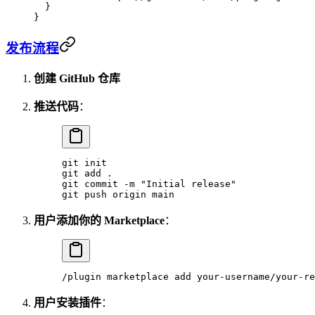
  }
}
发布流程
创建 GitHub 仓库
推送代码
：
git
 init
git
 add
 .
git
 commit
 -m
 "Initial release"
git
 push
 origin
 main
用户添加你的 Marketplace
：
/plugin
 marketplace
 add
 your-username/your-re
用户安装插件
：