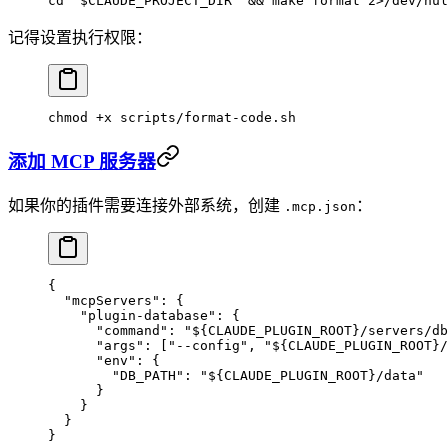
cd
 "
$CLAUDE_PROJECT_DIR
"
 && 
make
 format
 2>
/dev/nul
记得设置执行权限：
chmod
 +x
 scripts/format-code.sh
添加 MCP 服务器
如果你的插件需要连接外部系统，创建
：
.mcp.json
{
  "mcpServers"
: {
    "plugin-database"
: {
      "command"
: 
"${CLAUDE_PLUGIN_ROOT}/servers/db
      "args"
: [
"--config"
, 
"${CLAUDE_PLUGIN_ROOT}/
      "env"
: {
        "DB_PATH"
: 
"${CLAUDE_PLUGIN_ROOT}/data"
      }
    }
  }
}