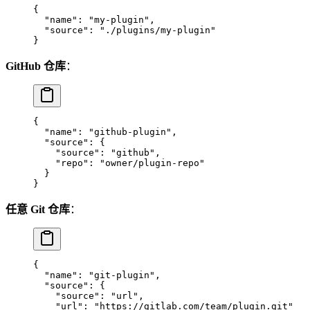
{
  "name"
: 
"my-plugin"
,
  "source"
: 
"./plugins/my-plugin"
}
GitHub 仓库
：
{
  "name"
: 
"github-plugin"
,
  "source"
: {
    "source"
: 
"github"
,
    "repo"
: 
"owner/plugin-repo"
  }
}
任意 Git 仓库
：
{
  "name"
: 
"git-plugin"
,
  "source"
: {
    "source"
: 
"url"
,
    "url"
: 
"https://gitlab.com/team/plugin.git"