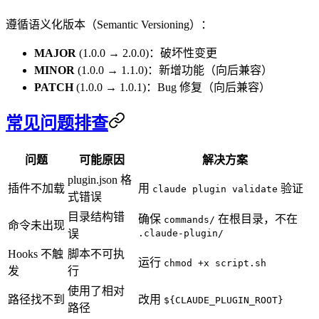
遵循语义化版本（Semantic Versioning）：
MAJOR
(1.0.0 → 2.0.0)：破坏性变更
MINOR
(1.0.0 → 1.1.0)：新增功能（向后兼容）
PATCH
(1.0.0 → 1.0.1)：Bug 修复（向后兼容）
常见问题排查
问题
可能原因
解决方案
plugin.json 格
插件不加载
用
验证
claude plugin validate
式错误
目录结构错
确保
在根目录，不在
commands/
命令未出现
误
.claude-plugin/
Hooks 不触
脚本不可执
运行
chmod +x script.sh
发
行
使用了相对
路径找不到
改用
${CLAUDE_PLUGIN_ROOT}
路径