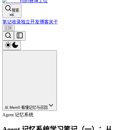
Yu的赛博工位
搜索
⌘
K
笔记
收录
独立开发
博客
关于
🇨🇳
从 Mem0 看懂记忆与召回
Agent 记忆系统
Agent 记忆系统学习笔记（一）：从