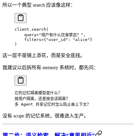
所以一个典型 search 应该像这样：
client.search(
    query
=
"用户有什么饮食禁忌？"
,
    filters
=
{
"user_id"
: 
"alice"
}
)
这一层不是锦上添花，而是安全底线。
我建议以后拆所有 memory 系统时，都先问：
它的记忆隔离模型是什么？
按用户隔离，还是按会话隔离？
多 Agent 共享记忆时怎么防止串上下文？
没有 scope 的记忆系统，很难进入生产。
第二步：语义检索，解决“意思相近”