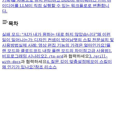
기록)을 자동으로 유지 관리하고 DDD의 유비쿼터스 언어 아
이디어를 LLM이 직접 실행할 수 있는 워크플로로 변환합니
다.
목차
실패 모드: “AI가 내가 원하는 대로 하지 않았습니다”
왜 이런
일이 일어나는가: 디자인 컨셉이 벗어남
맷의 스킬 전문
설치 및
사용방법
실제 사례: 영상 편집 기능의 가격은 얼마인가요?
플
랜 모드와 클로드코드 내장 플랜 모드의 차이점
고급 사용법
1.
비프로그래밍 시나리오
2.
과 협력하세요
3.
/to-prd
/grill-
과 협력하세요
4. 질문 깊이 맞춤설정
메모
이 스킬이
with-docs
왜 인기가 있나요?
참조 리소스