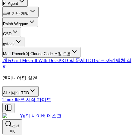
Pi Agent
스펙 기반 개발
Ralph Wiggum
GSD
gstack
Matt Pocock의 Claude Code 스킬 모음
개요
Grill Me
Grill With Docs
PRD 및 문제
TDD
코드 아키텍처 심
화
엔지니어링 실천
AI 시대의 TDD
Tmux 빠른 시작 가이드
Yu의 사이버 데스크
검색
⌘
K