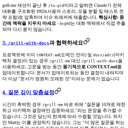
grill-me 세션이 끝난 후
이라고 말하면 Claude가 전체
/to-prd
대화를 구조화된 PRD(사용자 스토리, 모듈 분할 및 테스트 전
략 포함)로 압축하여 이슈 트래커에 제출합니다.
핵심사항: 중
간에 맥락을 지우지 마세요
- to-prd는 대화 맥락에서 직접 추출
되며 다시 묻지 않습니다.
3.
과 협력하세요
/grill-with-docs
프로젝트에 이미
(도메인 언어) 및
(아키
CONTEXT.md
docs/adr/
텍처 결정)이 있는 경우
대신
을
/grill-me
/grill-with-docs
사용하세요. 고문을 받는 동안
동기적으로 CONTEXT.md
를
업데이트합니다. 문서가 업데이트되는 동안 결정이 내려지며
더 이상 "문서가 영원히 오래된 것"이라는 문제가 없습니다.
4. 질문 깊이 맞춤설정
시간이 촉박한 경우
바로 뒤에 "질문을 10개로 제한
/grill-me
하고 아키텍처 결정에만 집중하세요."라는 문장을 추가할 수
있습니다. 그것은 당신의 한계에 따라 수렴할 것입니다. 하지
만 Matt는 이를 권장하지 않습니다. 그는 "더 많은 질문을 하는