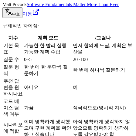
Matt Pocock
Software Fundamentals Matter More Than Ever
이동
中文
구체적인 차이점:
치수
계획 모드
/그릴나
기본 목
가능한 한 빨리 실행
먼저 합의에 도달, 계획은 부
표
가능한 계획 수립
산물
질문 수
0~5
20~100
질문 형
한 번에 한 문단씩 질
한 번에 하나씩 질문하기
식
문하기
추천 답
변을 원
아니요
예
하시나요
코드 베
이스 탐
가끔
적극적으로(명시적 지시)
색 여부
이미 명확하게 생각했
아직 명확하게 생각하지 않
시나리오
으며 구현 계획을 확인
았으므로 명확하게 생각하
에 적합
하고 싶습니다
도록 강요받아야 함