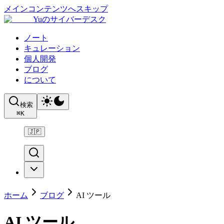
メインコンテンツへスキップ
Yuのサイバーデスク
ノート
キュレーション
個人開発
ブログ
について
検索
⌘
K
🇯🇵
ホーム
ブログ
AI ツール
AI ツール