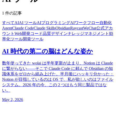
1 件の記事
すべて
AI
AI ツール
AIプログラミング
AIワークフロー自動化
Agent
Claude Code
Claude Skills
Obsidian
Raycast
WeChat公式アカ
ウント
Web開発
コード品質
デザイン
ナレッジマネジメント
効
率化ツール
開発ツール
AI 時代の第二の脳はどんな姿か
数年使ってきた wolai は半年更新が止まり、Notion は Claude
に繋がらない——そこで Claude Code に頼んで Obsidian の知
識体系をゼロから組み上げた。半月後にハッキリ分かった：
Notion が目指しているのは OS で、私が欲しいのはファイル
システム。2026 年の今、この 2 つはもう同じ製品ではな
い。
May 2, 2026