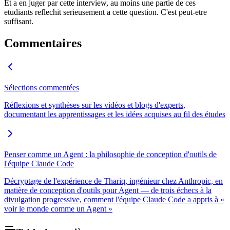
Et a en juger par cette interview, au moins une partie de ces
etudiants reflechit serieusement a cette question. C'est peut-etre
suffisant.
Commentaires
Sélections commentées
Réflexions et synthèses sur les vidéos et blogs d'experts,
documentant les apprentissages et les idées acquises au fil des études
Penser comme un Agent : la philosophie de conception d'outils de
l'équipe Claude Code
Décryptage de l'expérience de Thariq, ingénieur chez Anthropic, en
matière de conception d'outils pour Agent — de trois échecs à la
divulgation progressive, comment l'équipe Claude Code a appris à «
voir le monde comme un Agent »