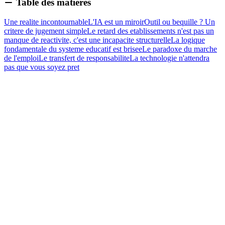
Table des matières
Une realite incontournable
L'IA est un miroir
Outil ou bequille ? Un
critere de jugement simple
Le retard des etablissements n'est pas un
manque de reactivite, c'est une incapacite structurelle
La logique
fondamentale du systeme educatif est brisee
Le paradoxe du marche
de l'emploi
Le transfert de responsabilite
La technologie n'attendra
pas que vous soyez pret