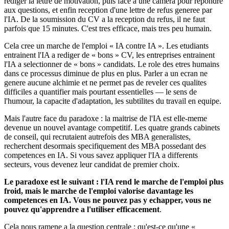
rediger la lettre de motivation, puis face a une camera pour repondre
aux questions, et enfin reception d'une lettre de refus generee par
l'IA. De la soumission du CV a la reception du refus, il ne faut
parfois que 15 minutes. C'est tres efficace, mais tres peu humain.
Cela cree un marche de l'emploi « IA contre IA ». Les etudiants
entrainent l'IA a rediger de « bons » CV, les entreprises entrainent
l'IA a selectionner de « bons » candidats. Le role des etres humains
dans ce processus diminue de plus en plus. Parler a un ecran ne
genere aucune alchimie et ne permet pas de reveler ces qualites
difficiles a quantifier mais pourtant essentielles — le sens de
l'humour, la capacite d'adaptation, les subtilites du travail en equipe.
Mais l'autre face du paradoxe : la maitrise de l'IA est elle-meme
devenue un nouvel avantage competitif. Les quatre grands cabinets
de conseil, qui recrutaient autrefois des MBA generalistes,
recherchent desormais specifiquement des MBA possedant des
competences en IA. Si vous savez appliquer l'IA a differents
secteurs, vous devenez leur candidat de premier choix.
Le paradoxe est le suivant : l'IA rend le marche de l'emploi plus
froid, mais le marche de l'emploi valorise davantage les
competences en IA. Vous ne pouvez pas y echapper, vous ne
pouvez qu'apprendre a l'utiliser efficacement
.
Cela nous ramene a la question centrale : qu'est-ce qu'une «