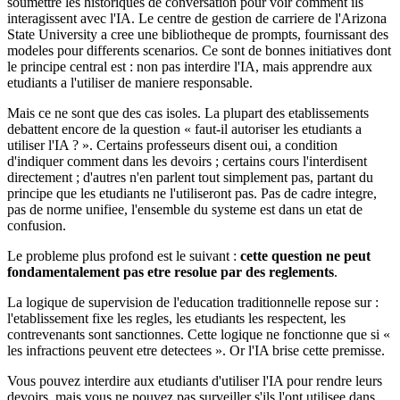
soumettre les historiques de conversation pour voir comment ils
interagissent avec l'IA. Le centre de gestion de carriere de l'Arizona
State University a cree une bibliotheque de prompts, fournissant des
modeles pour differents scenarios. Ce sont de bonnes initiatives dont
le principe central est : non pas interdire l'IA, mais apprendre aux
etudiants a l'utiliser de maniere responsable.
Mais ce ne sont que des cas isoles. La plupart des etablissements
debattent encore de la question « faut-il autoriser les etudiants a
utiliser l'IA ? ». Certains professeurs disent oui, a condition
d'indiquer comment dans les devoirs ; certains cours l'interdisent
directement ; d'autres n'en parlent tout simplement pas, partant du
principe que les etudiants ne l'utiliseront pas. Pas de cadre integre,
pas de norme unifiee, l'ensemble du systeme est dans un etat de
confusion.
Le probleme plus profond est le suivant :
cette question ne peut
fondamentalement pas etre resolue par des reglements
.
La logique de supervision de l'education traditionnelle repose sur :
l'etablissement fixe les regles, les etudiants les respectent, les
contrevenants sont sanctionnes. Cette logique ne fonctionne que si «
les infractions peuvent etre detectees ». Or l'IA brise cette premisse.
Vous pouvez interdire aux etudiants d'utiliser l'IA pour rendre leurs
devoirs, mais vous ne pouvez pas surveiller s'ils l'ont utilisee dans