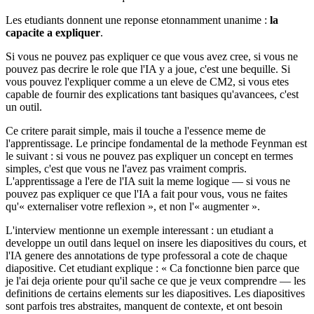
Les etudiants donnent une reponse etonnamment unanime :
la
capacite a expliquer
.
Si vous ne pouvez pas expliquer ce que vous avez cree, si vous ne
pouvez pas decrire le role que l'IA y a joue, c'est une bequille. Si
vous pouvez l'expliquer comme a un eleve de CM2, si vous etes
capable de fournir des explications tant basiques qu'avancees, c'est
un outil.
Ce critere parait simple, mais il touche a l'essence meme de
l'apprentissage. Le principe fondamental de la methode Feynman est
le suivant : si vous ne pouvez pas expliquer un concept en termes
simples, c'est que vous ne l'avez pas vraiment compris.
L'apprentissage a l'ere de l'IA suit la meme logique — si vous ne
pouvez pas expliquer ce que l'IA a fait pour vous, vous ne faites
qu'« externaliser votre reflexion », et non l'« augmenter ».
L'interview mentionne un exemple interessant : un etudiant a
developpe un outil dans lequel on insere les diapositives du cours, et
l'IA genere des annotations de type professoral a cote de chaque
diapositive. Cet etudiant explique : « Ca fonctionne bien parce que
je l'ai deja oriente pour qu'il sache ce que je veux comprendre — les
definitions de certains elements sur les diapositives. Les diapositives
sont parfois tres abstraites, manquent de contexte, et ont besoin