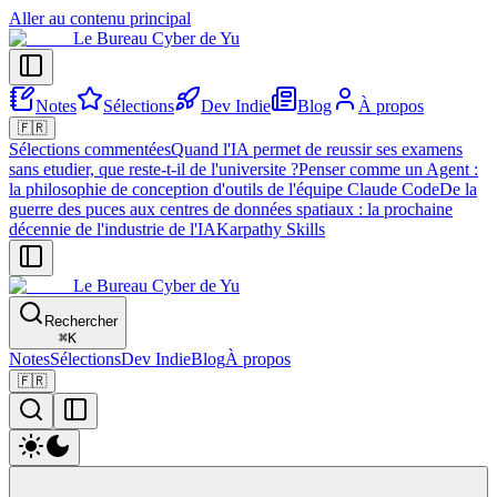
Aller au contenu principal
Le Bureau Cyber de Yu
Notes
Sélections
Dev Indie
Blog
À propos
🇫🇷
Sélections commentées
Quand l'IA permet de reussir ses examens
sans etudier, que reste-t-il de l'universite ?
Penser comme un Agent :
la philosophie de conception d'outils de l'équipe Claude Code
De la
guerre des puces aux centres de données spatiaux : la prochaine
décennie de l'industrie de l'IA
Karpathy Skills
Le Bureau Cyber de Yu
Rechercher
⌘
K
Notes
Sélections
Dev Indie
Blog
À propos
🇫🇷