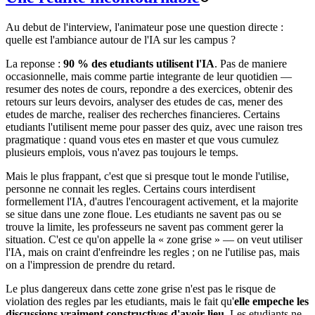
Au debut de l'interview, l'animateur pose une question directe :
quelle est l'ambiance autour de l'IA sur les campus ?
La reponse :
90 % des etudiants utilisent l'IA
. Pas de maniere
occasionnelle, mais comme partie integrante de leur quotidien —
resumer des notes de cours, repondre a des exercices, obtenir des
retours sur leurs devoirs, analyser des etudes de cas, mener des
etudes de marche, realiser des recherches financieres. Certains
etudiants l'utilisent meme pour passer des quiz, avec une raison tres
pragmatique : quand vous etes en master et que vous cumulez
plusieurs emplois, vous n'avez pas toujours le temps.
Mais le plus frappant, c'est que si presque tout le monde l'utilise,
personne ne connait les regles. Certains cours interdisent
formellement l'IA, d'autres l'encouragent activement, et la majorite
se situe dans une zone floue. Les etudiants ne savent pas ou se
trouve la limite, les professeurs ne savent pas comment gerer la
situation. C'est ce qu'on appelle la « zone grise » — on veut utiliser
l'IA, mais on craint d'enfreindre les regles ; on ne l'utilise pas, mais
on a l'impression de prendre du retard.
Le plus dangereux dans cette zone grise n'est pas le risque de
violation des regles par les etudiants, mais le fait qu'
elle empeche les
discussions vraiment constructives d'avoir lieu
. Les etudiants ne