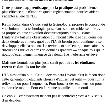
Cette posture d'
apprentissage par la pratique
est probablement
plus efficace que n'importe quelle reglementation pour les aider a
s'adapter a l'ere de l'IA.
Kevin Kelly, dans
Ce que veut la technologie
, propose le concept de
« technium » : la technologie, prise dans son ensemble, semble avoir
sa propre volonte et vouloir devenir toujours plus puissante.
L'interview fait une observation qui rejoint cette idee : au cours des
deux dernieres annees, quoi que l'IA ait besoin pour continuer a se
developper, elle l'a obtenu. Le revirement sur l'energie nucleaire, les
discussions sur les centres de donnees spatiaux — chaque fois qu'un
goulot d'etranglement menace de ralentir l'IA, l'obstacle est leve.
Mais une formulation plus juste serait peut-etre :
les etudiants
creent ce dont ils ont besoin
.
L'IA n'est qu'un outil. Ce qui determinera l'avenir, c'est la facon dont
cette generation d'etudiants choisira d'utiliser cet outil — pour fuir la
reflexion, ou pour l'augmenter. Pour boucler des examens, ou pour
explorer le monde. Pour en faire une bequille, ou un outil.
Ce choix, l'etablissement ne peut pas le controler ; c'est a eux seuls
d'en decider.