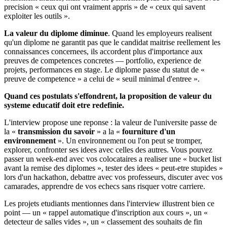
precision « ceux qui ont vraiment appris » de « ceux qui savent
exploiter les outils ».
La valeur du diplome diminue
. Quand les employeurs realisent
qu'un diplome ne garantit pas que le candidat maitrise reellement les
connaissances concernees, ils accordent plus d'importance aux
preuves de competences concretes — portfolio, experience de
projets, performances en stage. Le diplome passe du statut de «
preuve de competence » a celui de « seuil minimal d'entree ».
Quand ces postulats s'effondrent, la proposition de valeur du
systeme educatif doit etre redefinie.
L'interview propose une reponse : la valeur de l'universite passe de
la «
transmission du savoir
» a la «
fourniture d'un
environnement
». Un environnement ou l'on peut se tromper,
explorer, confronter ses idees avec celles des autres. Vous pouvez
passer un week-end avec vos colocataires a realiser une « bucket list
avant la remise des diplomes », tester des idees « peut-etre stupides »
lors d'un hackathon, debattre avec vos professeurs, discuter avec vos
camarades, apprendre de vos echecs sans risquer votre carriere.
Les projets etudiants mentionnes dans l'interview illustrent bien ce
point — un « rappel automatique d'inscription aux cours », un «
detecteur de salles vides », un « classement des souhaits de fin