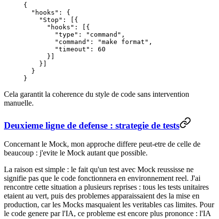
{
  "hooks"
: {
    "Stop"
: [{
      "hooks"
: [{
        "type"
: 
"command"
,
        "command"
: 
"make format"
,
        "timeout"
: 
60
      }]
    }]
  }
}
Cela garantit la coherence du style de code sans intervention
manuelle.
Deuxieme ligne de defense : strategie de tests
Concernant le Mock, mon approche differe peut-etre de celle de
beaucoup : j'evite le Mock autant que possible.
La raison est simple : le fait qu'un test avec Mock reussisse ne
signifie pas que le code fonctionnera en environnement reel. J'ai
rencontre cette situation a plusieurs reprises : tous les tests unitaires
etaient au vert, puis des problemes apparaissaient des la mise en
production, car les Mocks masquaient les veritables cas limites. Pour
le code genere par l'IA, ce probleme est encore plus prononce : l'IA