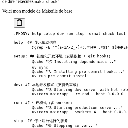
de dire "executez
".
make check
Voici mon modele de Makefile de base :
.PHONY
: help setup dev run stop format check test 
help
: 
## 显示帮助信息
	@
grep -E '^[a-zA-Z_-]+:.*?## .*
$$
' 
$(
MAKEF
setup
: 
## 初始化开发环境（安装依赖 + git hooks）
	@
echo "📦 Installing dependencies..."
	uv sync
	@
echo "🔧 Installing pre-commit hooks..."
	uv run pre-commit install
dev
: 
## 本地开发模式（支持热重载）
	@
echo "🚀 Starting dev server with hot rel
	uvicorn main:app --reload --host 0.0.0.0 
run
: 
## 生产模式（多 worker）
	@
echo "🚀 Starting production server..."
	uvicorn main:app --workers 4 --host 0.0.0
stop
: 
## 停止后台运行的服务
	@
echo "🛑 Stopping server..."