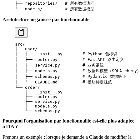
├── repositories/   # 所有数据访问
└── models/         # 所有数据模型
Architecture organisee par fonctionnalite
src/
├── user/
│   ├── __init__.py        # Python 包标识
│   ├── router.py          # FastAPI 路由定义
│   ├── service.py         # 业务逻辑
│   ├── models.py          # 数据库模型（SQLAlchemy
│   ├── schemas.py         # Pydantic 数据验证
│   └── CLAUDE.md          # 模块特定规范
└── order/
    ├── __init__.py
    ├── router.py
    ├── service.py
    ├── models.py
    └── schemas.py
Pourquoi l'organisation par fonctionnalite est-elle plus adaptee
a l'IA ?
Prenons un exemple : lorsque je demande a Claude de modifier la