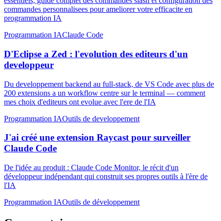
essentiels, guide complet des commandes slash et configuration des
commandes personnalisees pour ameliorer votre efficacite en
programmation IA
Programmation IA
Claude Code
D'Eclipse a Zed : l'evolution des editeurs d'un
developpeur
Du developpement backend au full-stack, de VS Code avec plus de
200 extensions a un workflow centre sur le terminal — comment
mes choix d'editeurs ont evolue avec l'ere de l'IA
Programmation IA
Outils de developpement
J'ai créé une extension Raycast pour surveiller
Claude Code
De l'idée au produit : Claude Code Monitor, le récit d'un
développeur indépendant qui construit ses propres outils à l'ère de
l'IA
Programmation IA
Outils de développement