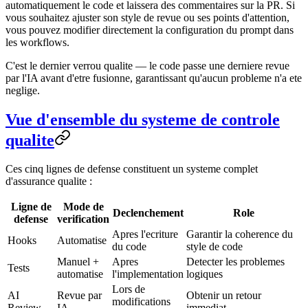
automatiquement le code et laissera des commentaires sur la PR. Si
vous souhaitez ajuster son style de revue ou ses points d'attention,
vous pouvez modifier directement la configuration du prompt dans
les workflows.
C'est le dernier verrou qualite — le code passe une derniere revue
par l'IA avant d'etre fusionne, garantissant qu'aucun probleme n'a ete
neglige.
Vue d'ensemble du systeme de controle
qualite
Ces cinq lignes de defense constituent un systeme complet
d'assurance qualite :
Ligne de
Mode de
Declenchement
Role
defense
verification
Apres l'ecriture
Garantir la coherence du
Hooks
Automatise
du code
style de code
Manuel +
Apres
Detecter les problemes
Tests
automatise
l'implementation
logiques
Lors de
AI
Revue par
Obtenir un retour
modifications
Review
IA
immediat