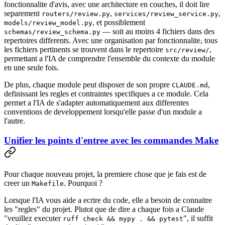
fonctionnalite d'avis, avec une architecture en couches, il doit lire
separement
,
,
routers/review.py
services/review_service.py
, et possiblement
models/review_model.py
— soit au moins 4 fichiers dans des
schemas/review_schema.py
repertoires differents. Avec une organisation par fonctionnalite, tous
les fichiers pertinents se trouvent dans le repertoire
,
src/review/
permettant a l'IA de comprendre l'ensemble du contexte du module
en une seule fois.
De plus, chaque module peut disposer de son propre
,
CLAUDE.md
definissant les regles et contraintes specifiques a ce module. Cela
permet a l'IA de s'adapter automatiquement aux differentes
conventions de developpement lorsqu'elle passe d'un module a
l'autre.
Unifier les points d'entree avec les commandes Make
Pour chaque nouveau projet, la premiere chose que je fais est de
creer un
. Pourquoi ?
Makefile
Lorsque l'IA vous aide a ecrire du code, elle a besoin de connaitre
les "regles" du projet. Plutot que de dire a chaque fois a Claude
"veuillez executer
", il suffit
ruff check && mypy . && pytest