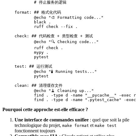
	# 停止服务的逻辑
format
: 
## 格式化代码
	@
echo "🎨 Formatting code..."
	black .
	ruff check --fix .
check
: 
## 代码检查 + 类型检查 + 测试
	@
echo "🔍 Checking code..."
	ruff check .
	mypy .
	pytest
test
: 
## 运行测试
	@
echo "🧪 Running tests..."
	pytest
clean
: 
## 清理缓存文件
	@
echo "🧹 Cleaning up..."
	find . -type d -name "__pycache__" -exec 
	find . -type d -name ".pytest_cache" -exe
Pourquoi cette approche est-elle efficace ?
Une interface de commandes unifiee
: quel que soit la pile
technologique du projet,
et
make format
make test
fonctionnent toujours