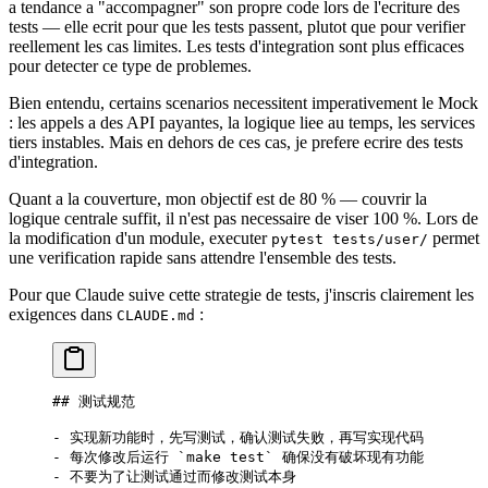
a tendance a "accompagner" son propre code lors de l'ecriture des
tests — elle ecrit pour que les tests passent, plutot que pour verifier
reellement les cas limites. Les tests d'integration sont plus efficaces
pour detecter ce type de problemes.
Bien entendu, certains scenarios necessitent imperativement le Mock
: les appels a des API payantes, la logique liee au temps, les services
tiers instables. Mais en dehors de ces cas, je prefere ecrire des tests
d'integration.
Quant a la couverture, mon objectif est de 80 % — couvrir la
logique centrale suffit, il n'est pas necessaire de viser 100 %. Lors de
la modification d'un module, executer
permet
pytest tests/user/
une verification rapide sans attendre l'ensemble des tests.
Pour que Claude suive cette strategie de tests, j'inscris clairement les
exigences dans
:
CLAUDE.md
## 测试规范
-
 实现新功能时，先写测试，确认测试失败，再写实现代码
-
 每次修改后运行 
`make test`
 确保没有破坏现有功能
-
 不要为了让测试通过而修改测试本身