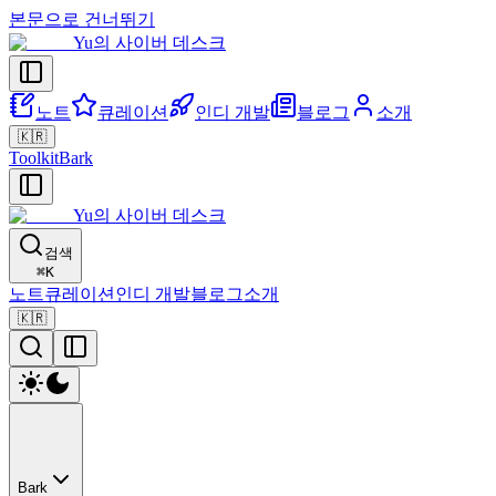
본문으로 건너뛰기
Yu의 사이버 데스크
노트
큐레이션
인디 개발
블로그
소개
🇰🇷
Toolkit
Bark
Yu의 사이버 데스크
검색
⌘
K
노트
큐레이션
인디 개발
블로그
소개
🇰🇷
Bark