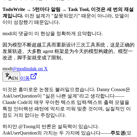
TodoWrite → 5턴마다 알림 → Task Tool, 이것은 세 번의 재설
계입니다.
이전 설계가 "잘못되었기" 때문이 아니라, 모델이
이미 성장했기 때문입니다.
modi의 댓글이 이 현상을 정확하게 요약합니다.
因为模型不断超越工具而重新设计三次工具系统，这是正确的
发展轨迹。大多数 agent 框架是为今天的模型构建的。模型一
改进，脚手架就变成了限制。
modi
@modisulak on X
이동
EN
이것은 흥미로운 논쟁도 불러일으켰습니다. Danny Cosson은
AskUserQuestion이 "실은 나쁜 설계"라고 생각합니다——
Claude Code의 매우 우아한 텍스트 입력/텍스트 출력 모델을
특정 인터랙션 패턴에 억지로 끼워 맞춘 것이며, 실질적인 이
점도 거의 없다는 주장입니다.
하지만 @Toong의 반론은 설득력이 있습니다.
AskUserQuestion의 가치는 두 가지에 있습니다——
주도권
(모