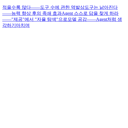
적을수록 많다——도구 수에 관한 역발상
도구는 낡아진다
——능력 향상 후의 족쇄 효과
Agent 스스로 답을 찾게 하라
——"제공"에서 "자율 탐색"으로
모델 공감——Agent처럼 생
각하기
마치며