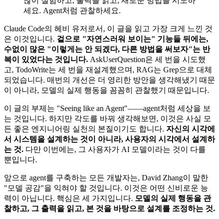
많이 실험하고, 출력을 읽고, 새로운 방법을 시도하
세요. Agent처럼 관찰하세요.
Claude Code의 헤비 유저로서, 이 글을 읽고 가장 크게 느낀 것
은 이것입니다.
겉으로 "자연스러워 보이는" 기능들 뒤에는,
수없이 많은 "이렇게는 안 되겠다, 다른 방법을 써보자"는 반
복이 있었다는 것입니다.
AskUserQuestion은 세 번을 시도했
고, TodoWrite는 세 번을 재설계했으며, RAG는 Grep으로 대체
되었습니다. 매번의 개선은 더 영리한 방안을 생각해냈기 때문
이 아니라, 모델의 실제 행동을 꼼꼼히 관찰했기 때문입니다.
이 글의 부제는 "Seeing like an Agent"——agent처럼 세상을 보
는 것입니다. 하지만 각도를 바꿔 생각해보면, 이것은 사실 모
든 좋은 엔지니어링 실천의 본질이기도 합니다.
자신의 시각에
서 시스템을 설계하는 것이 아니라, 사용자의 시각에서 설계하
는 것.
다만 이번에는, 그 사용자가 AI 모델이라는 것이 다를
뿐입니다.
앞으로 agent를 구축하는 모든 개발자는, David Zhang이 말한
"모델 공감"을 익혀야 할 것입니다. 이것은 어떤 신비로운 능
력이 아닙니다. 핵심은 세 가지입니다.
모델의 실제 행동을 관
찰하고, 그 출력을 읽고, 본 것을 바탕으로 설계를 조정하는 것.