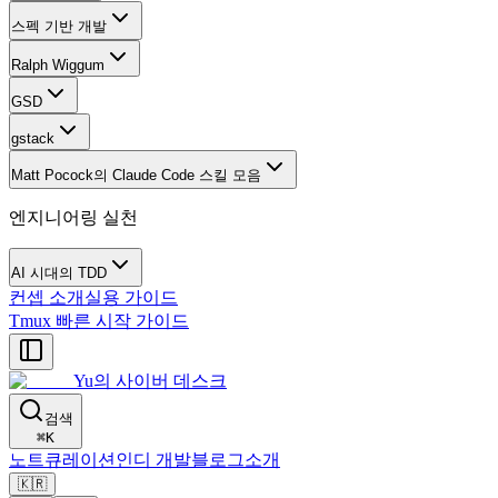
스펙 기반 개발
Ralph Wiggum
GSD
gstack
Matt Pocock의 Claude Code 스킬 모음
엔지니어링 실천
AI 시대의 TDD
컨셉 소개
실용 가이드
Tmux 빠른 시작 가이드
Yu의 사이버 데스크
검색
⌘
K
노트
큐레이션
인디 개발
블로그
소개
🇰🇷