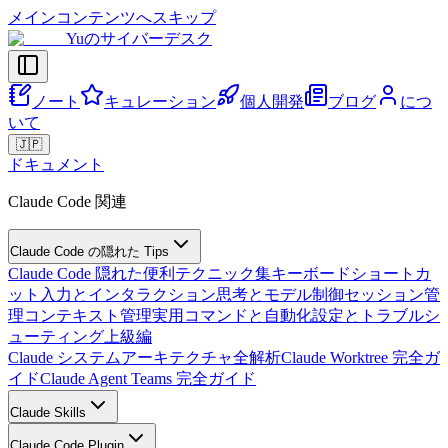
メインコンテンツへスキップ
Yuのサイバーデスク
ノート
キュレーション
個人開発
ブログ
につ
いて
🇯🇵
ドキュメント
Claude Code 関連
Claude Code の隠れた Tips
Claude Code 隠れた便利テクニック集
キーボードショートカ
ット
入力とインタラクション
思考とモデル制御
セッション管
理
コンテキスト管理
実用コマンドと自動化
設定とトラブルシ
ューティング
上級編
Claude システムアーキテクチャ全解析
Claude Worktree 完全ガ
イド
Claude Agent Teams 完全ガイド
Claude Skills
Claude Code Plugin