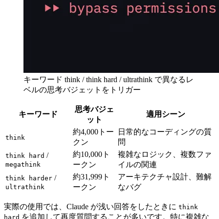
キーワード think / think hard / ultrathink で異なるレ
ベルの思考バジェットをトリガー
思考バジェ
キーワード
適用シーン
ット
約4,000トー
日常的なコーディングの質
think
クン
問
約10,000ト
複雑なロジック、複数ファ
/
think hard
ークン
イルの関連
megathink
約31,999ト
アーキテクチャ設計、難解
/
think harder
ークン
なバグ
ultrathink
実際の使用では、Claude が浅い回答をしたときに
think
を追加して再度質問することが多いです。特に複雑な
hard