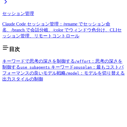
セッション管理
Claude Code セッション管理：/rename でセッション命
名、/branch で会話分岐、/color でウィンドウ色分け、CLIセ
ッション管理、リモートコントロール
目次
キーワードで思考の深さを制御する
：思考の深さを
/effort
制御する
キーワード
：最もコストパ
use subagents
opusplan
フォーマンスの良いモデル戦略
：モデルを切り替える
/model
出力スタイルの制御