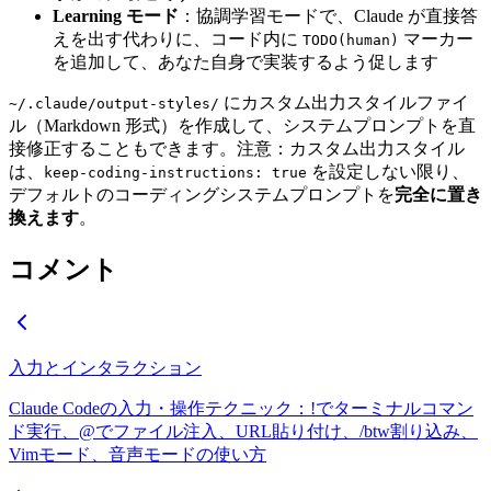
Learning モード
：協調学習モードで、Claude が直接答
えを出す代わりに、コード内に
マーカー
TODO(human)
を追加して、あなた自身で実装するよう促します
にカスタム出力スタイルファイ
~/.claude/output-styles/
ル（Markdown 形式）を作成して、システムプロンプトを直
接修正することもできます。注意：カスタム出力スタイル
は、
を設定しない限り、
keep-coding-instructions: true
デフォルトのコーディングシステムプロンプトを
完全に置き
換えます
。
コメント
入力とインタラクション
Claude Codeの入力・操作テクニック：!でターミナルコマン
ド実行、@でファイル注入、URL貼り付け、/btw割り込み、
Vimモード、音声モードの使い方