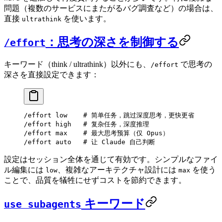
問題（複数のサービスにまたがるバグ調査など）の場合は、
直接
を使います。
ultrathink
：思考の深さを制御する
/effort
キーワード（think / ultrathink）以外にも、
で思考の
/effort
深さを直接設定できます：
/effort low    # 简单任务，跳过深度思考，更快更省
/effort high   # 复杂任务，深度推理
/effort max    # 最大思考预算（仅 Opus）
/effort auto   # 让 Claude 自己判断
設定はセッション全体を通じて有効です。シンプルなファイ
ル編集には
、複雑なアーキテクチャ設計には
を使う
low
max
ことで、品質を犠牲にせずコストを節約できます。
キーワード
use subagents