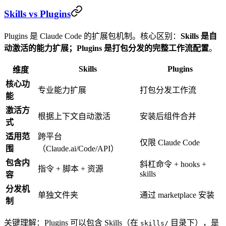
Skills vs Plugins
Plugins 是 Claude Code 的扩展包机制。核心区别：
Skills 是自
动激活的能力扩展；Plugins 是打包分发的完整工作流配置
。
Skills
Plugins
维度
核心功
专业能力扩展
打包分发工作流
能
激活方
根据上下文自动激活
安装后组件合并
式
适用范
跨平台
仅限 Claude Code
围
（Claude.ai/Code/API）
包含内
斜杠命令 + hooks +
指令 + 脚本 + 资源
skills
容
分发机
单独文件夹
通过 marketplace 安装
制
关键理解：Plugins 可以包含 Skills（在
目录下），是
skills/