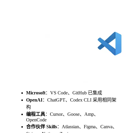
Microsoft
：VS Code、GitHub 已集成
OpenAI
：ChatGPT、Codex CLI 采用相同架
构
编程工具
：Cursor、Goose、Amp、
OpenCode
合作伙伴 Skills
：Atlassian、Figma、Canva、