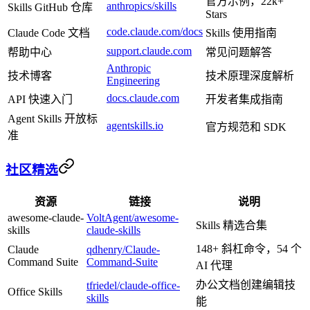
官方示例，22k+
anthropics/skills
Skills GitHub 仓库
Stars
code.claude.com/docs
Claude Code 文档
Skills 使用指南
support.claude.com
帮助中心
常见问题解答
Anthropic
技术博客
技术原理深度解析
Engineering
docs.claude.com
API 快速入门
开发者集成指南
Agent Skills 开放标
agentskills.io
官方规范和 SDK
准
社区精选
资源
链接
说明
awesome-claude-
VoltAgent/awesome-
Skills 精选合集
skills
claude-skills
148+ 斜杠命令，54 个
Claude
qdhenry/Claude-
Command Suite
Command-Suite
AI 代理
办公文档创建编辑技
tfriedel/claude-office-
Office Skills
skills
能