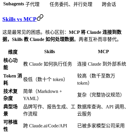
Subagents
子代理
任务委托、并行处理
跨会话
Skills vs MCP
这是最常见的困惑。核心区别：
MCP 将 Claude 连接到数
据，Skills 教 Claude 如何处理数据
。两者互补而非替代。
Skills
MCP
维度
核心功
教 Claude 如何执行任务
连接 Claude 到外部系统
能
Token 消
较高（数千至数万
极低（数十个 token）
耗
token）
技术复
简单（Markdown +
复杂（完整协议规范）
杂度
YAML）
典型场
品牌写作、报告生成、工
数据库查询、API 调用、
景
作流程
云服务
可移植
跨 Claude.ai/Code/API
已被多家模型公司采用
性