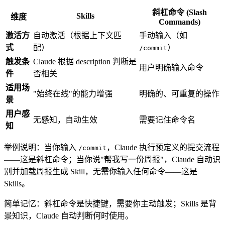
斜杠命令 (Slash
Skills
维度
Commands)
激活方
自动激活（根据上下文匹
手动输入（如
式
配）
）
/commit
触发条
Claude 根据 description 判断是
用户明确输入命令
件
否相关
适用场
"始终在线"的能力增强
明确的、可重复的操作
景
用户感
无感知，自动生效
需要记住命令名
知
举例说明：当你输入
，Claude 执行预定义的提交流程
/commit
——这是斜杠命令；当你说"帮我写一份周报"，Claude 自动识
别并加载周报生成 Skill，无需你输入任何命令——这是
Skills。
简单记忆：斜杠命令是快捷键，需要你主动触发；Skills 是背
景知识，Claude 自动判断何时使用。